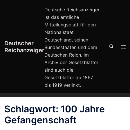
Zum
Deutsche Reichsanzeiger
Inhalt
ist das amtliche
springen
Mitteilungsblatt für den
Nationalstaat
Deutschland, seinen
Deutscher
Suche
Men
Bundesstaaten und dem
Reichanzeiger
ums
Deutschen Reich. Im
Archiv der Gesetzblätter
sind auch die
Gesetzblätter ab 1867
bis 1919 verlinkt.
Schlagwort:
100 Jahre
Gefangenschaft