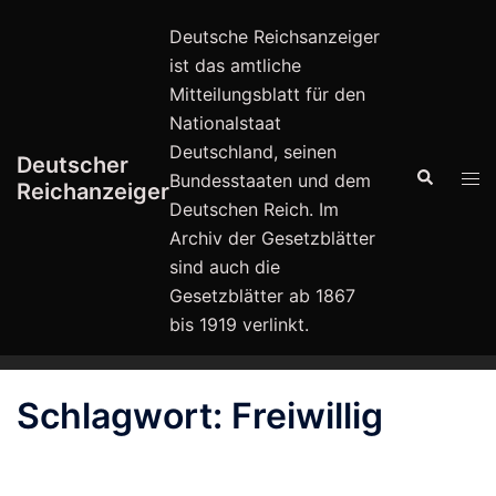
Zum
Deutsche Reichsanzeiger
Inhalt
ist das amtliche
springen
Mitteilungsblatt für den
Nationalstaat
Deutschland, seinen
Deutscher
Suche
Men
Bundesstaaten und dem
Reichanzeiger
ums
Deutschen Reich. Im
Archiv der Gesetzblätter
sind auch die
Gesetzblätter ab 1867
bis 1919 verlinkt.
Schlagwort:
Freiwillig