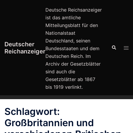
Zum
Deutsche Reichsanzeiger
Inhalt
ist das amtliche
springen
Mitteilungsblatt für den
Nationalstaat
Deutschland, seinen
Deutscher
Suche
Men
Bundesstaaten und dem
Reichanzeiger
ums
Deutschen Reich. Im
Archiv der Gesetzblätter
sind auch die
Gesetzblätter ab 1867
bis 1919 verlinkt.
Schlagwort:
Großbritannien und