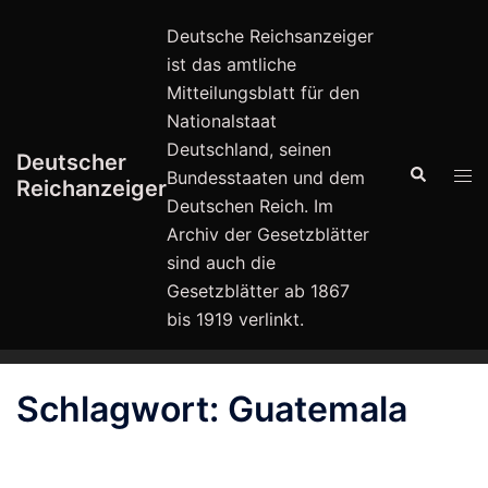
Zum
Deutsche Reichsanzeiger
Inhalt
ist das amtliche
springen
Mitteilungsblatt für den
Nationalstaat
Deutschland, seinen
Deutscher
Suche
Men
Bundesstaaten und dem
Reichanzeiger
ums
Deutschen Reich. Im
Archiv der Gesetzblätter
sind auch die
Gesetzblätter ab 1867
bis 1919 verlinkt.
Schlagwort:
Guatemala