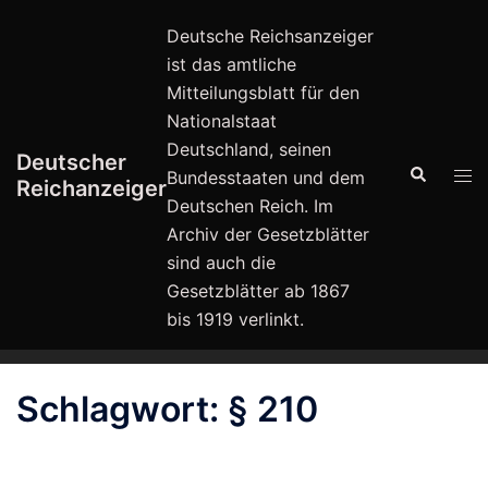
Zum
Deutsche Reichsanzeiger
Inhalt
ist das amtliche
springen
Mitteilungsblatt für den
Nationalstaat
Deutschland, seinen
Deutscher
Suche
Men
Bundesstaaten und dem
Reichanzeiger
ums
Deutschen Reich. Im
Archiv der Gesetzblätter
sind auch die
Gesetzblätter ab 1867
bis 1919 verlinkt.
Schlagwort:
§ 210