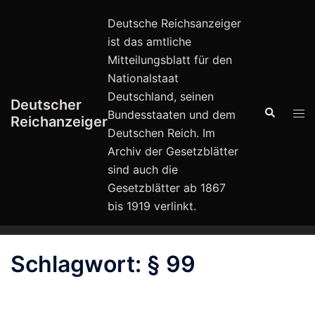
Zum
Deutsche Reichsanzeiger
Inhalt
ist das amtliche
springen
Mitteilungsblatt für den
Nationalstaat
Deutschland, seinen
Deutscher
Suche
Men
Bundesstaaten und dem
Reichanzeiger
ums
Deutschen Reich. Im
Archiv der Gesetzblätter
sind auch die
Gesetzblätter ab 1867
bis 1919 verlinkt.
Schlagwort:
§ 99