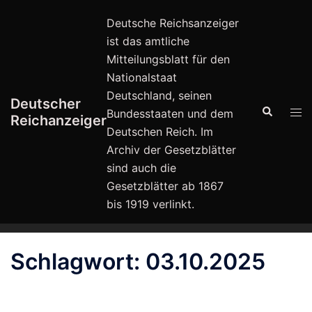
Zum
Deutsche Reichsanzeiger
Inhalt
ist das amtliche
springen
Mitteilungsblatt für den
Nationalstaat
Deutschland, seinen
Deutscher
Suche
Men
Bundesstaaten und dem
Reichanzeiger
ums
Deutschen Reich. Im
Archiv der Gesetzblätter
sind auch die
Gesetzblätter ab 1867
bis 1919 verlinkt.
Schlagwort:
03.10.2025