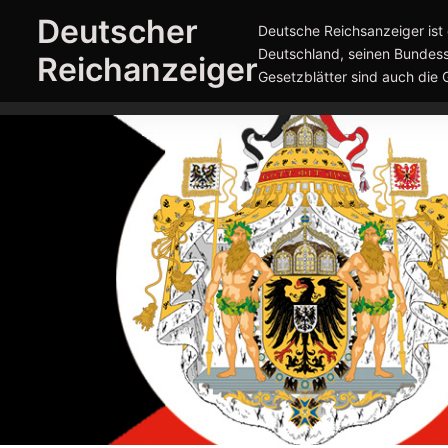
Zum
Deutscher
Deutsche Reichsanzeiger ist 
Inhalt
Deutschland, seinen Bundess
Reichanzeiger
springen
Gesetzblätter sind auch die 