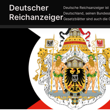
Zum
Deutscher
Deutsche Reichsanzeiger ist 
Inhalt
Deutschland, seinen Bundess
Reichanzeiger
springen
Gesetzblätter sind auch die 