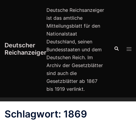
Zum
Deutsche Reichsanzeiger
Inhalt
ist das amtliche
springen
Mitteilungsblatt für den
Nationalstaat
Deutschland, seinen
Deutscher
Suche
Men
Bundesstaaten und dem
Reichanzeiger
ums
Deutschen Reich. Im
Archiv der Gesetzblätter
sind auch die
Gesetzblätter ab 1867
bis 1919 verlinkt.
Schlagwort:
1869