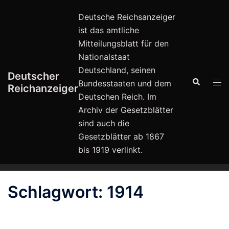
Zum
Deutsche Reichsanzeiger
Inhalt
ist das amtliche
springen
Mitteilungsblatt für den
Nationalstaat
Deutschland, seinen
Deutscher
Suche
Men
Bundesstaaten und dem
Reichanzeiger
ums
Deutschen Reich. Im
Archiv der Gesetzblätter
sind auch die
Gesetzblätter ab 1867
bis 1919 verlinkt.
Schlagwort:
1914