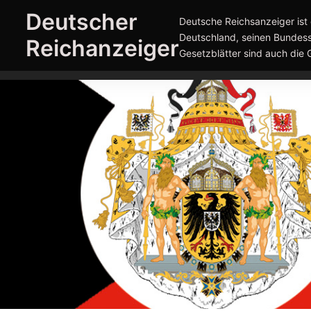
Zum
Deutscher
Deutsche Reichsanzeiger ist 
Inhalt
Deutschland, seinen Bundess
Reichanzeiger
springen
Gesetzblätter sind auch die 