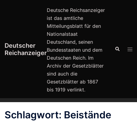
Zum
Deutsche Reichsanzeiger
Inhalt
ist das amtliche
springen
Mitteilungsblatt für den
Nationalstaat
Deutschland, seinen
Deutscher
Suche
Men
Bundesstaaten und dem
Reichanzeiger
ums
Deutschen Reich. Im
Archiv der Gesetzblätter
sind auch die
Gesetzblätter ab 1867
bis 1919 verlinkt.
Schlagwort:
Beistände