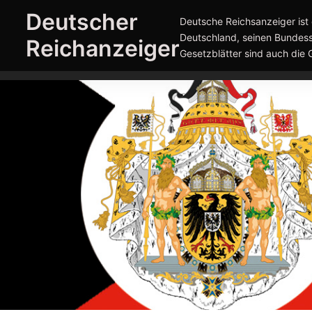
Zum
Deutscher
Deutsche Reichsanzeiger ist 
Inhalt
Deutschland, seinen Bundess
Reichanzeiger
springen
Gesetzblätter sind auch die 