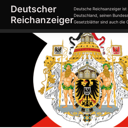
Zum
Deutscher
Deutsche Reichsanzeiger ist 
Inhalt
Deutschland, seinen Bundess
Reichanzeiger
springen
Gesetzblätter sind auch die 