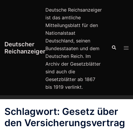
Zum
Deutsche Reichsanzeiger
Inhalt
ist das amtliche
springen
Mitteilungsblatt für den
Nationalstaat
Deutschland, seinen
Deutscher
Suche
Men
Bundesstaaten und dem
Reichanzeiger
ums
Deutschen Reich. Im
Archiv der Gesetzblätter
sind auch die
Gesetzblätter ab 1867
bis 1919 verlinkt.
Schlagwort:
Gesetz über
den Versicherungsvertrag