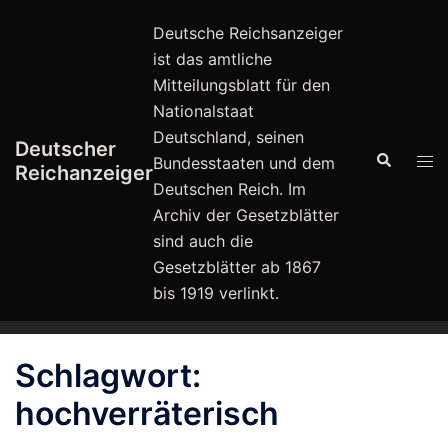
Zum
Deutsche Reichsanzeiger
Inhalt
ist das amtliche
springen
Mitteilungsblatt für den
Nationalstaat
Deutschland, seinen
Deutscher
Suche
Men
Bundesstaaten und dem
Reichanzeiger
ums
Deutschen Reich. Im
Archiv der Gesetzblätter
sind auch die
Gesetzblätter ab 1867
bis 1919 verlinkt.
Schlagwort:
hochverräterisch