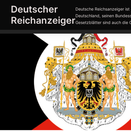
Zum
Deutscher
Deutsche Reichsanzeiger ist 
Inhalt
Deutschland, seinen Bundess
Reichanzeiger
springen
Gesetzblätter sind auch die 