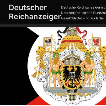
Zum
Deutscher
Deutsche Reichsanzeiger ist 
Inhalt
Deutschland, seinen Bundess
Reichanzeiger
springen
Gesetzblätter sind auch die 