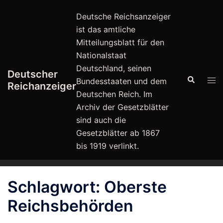
Zum
Deutsche Reichsanzeiger
Inhalt
ist das amtliche
springen
Mitteilungsblatt für den
Nationalstaat
Deutschland, seinen
Deutscher
Suche
Men
Bundesstaaten und dem
Reichanzeiger
ums
Deutschen Reich. Im
Archiv der Gesetzblätter
sind auch die
Gesetzblätter ab 1867
bis 1919 verlinkt.
Schlagwort:
Oberste
Reichsbehörden