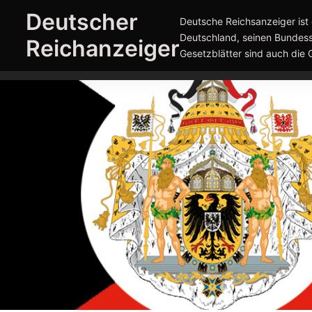
Zum
Deutscher
Deutsche Reichsanzeiger ist 
Inhalt
Deutschland, seinen Bundess
Reichanzeiger
springen
Gesetzblätter sind auch die 