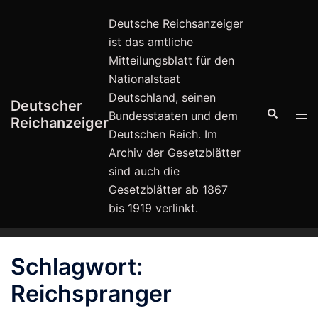
Zum
Deutsche Reichsanzeiger
Inhalt
ist das amtliche
springen
Mitteilungsblatt für den
Nationalstaat
Deutschland, seinen
Deutscher
Suche
Men
Bundesstaaten und dem
Reichanzeiger
ums
Deutschen Reich. Im
Archiv der Gesetzblätter
sind auch die
Gesetzblätter ab 1867
bis 1919 verlinkt.
Schlagwort:
Reichspranger