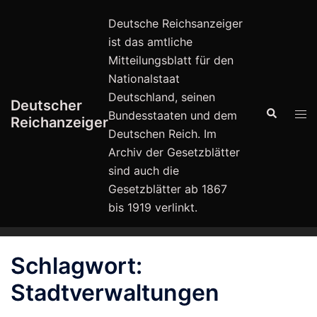
Zum
Deutsche Reichsanzeiger
Inhalt
ist das amtliche
springen
Mitteilungsblatt für den
Nationalstaat
Deutschland, seinen
Deutscher
Suche
Men
Bundesstaaten und dem
Reichanzeiger
ums
Deutschen Reich. Im
Archiv der Gesetzblätter
sind auch die
Gesetzblätter ab 1867
bis 1919 verlinkt.
Schlagwort:
Stadtverwaltungen