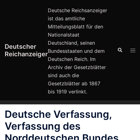
Zum
Deutsche Reichsanzeiger
Inhalt
ist das amtliche
springen
Mitteilungsblatt für den
Nationalstaat
Deutschland, seinen
Deutscher
Suche
Men
Bundesstaaten und dem
Reichanzeiger
ums
Deutschen Reich. Im
Archiv der Gesetzblätter
sind auch die
Gesetzblätter ab 1867
bis 1919 verlinkt.
Deutsche Verfassung,
Verfassung des
Norddeutschen Bundes