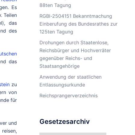
88ten Tagung
en. Es
. Teilen
RGBl-2504151 Bekanntmachung
l), das
Einberufung des Bundesrathes zur
nd des
125ten Tagung
Drohungen durch Staatenlose,
Reichsbürger und Hochverräter
utschen
gegenüber Reichs- und
nd das
Staatsangehörige
Anwendung der staatlichen
stein
zu
Entlassungsurkunde
ern von
Reichsprangerverzeichnis
ünde für
Gesetzesarchiv
over und
reisen,