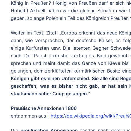
König in Preußen? (König von Preußen darf er sich ni
Hoheit.) Aktuell haben wir die gleiche Situation wi
geben, solange Polen ein Teil des Königreich Preußen 
Weiter im Text, Zitat: „Europa erkennt das neue König
dann, wie versprochen, der deutsche Kaiser, es fol
einige Kurfürsten usw. Die latenten Gegner Schwede
nach. Der Papst protestiert erfolglos. Bald gewöhn
sprechen und meint damit das Ganze von Kleve bis M
gelungen, dem zerklüfteten kurmärkischen Besitz ei
Königen gibt es einen Unterschied. Sie alle sind Re
geschaffen, was es bisher nicht gab, er hat sein 
staatsmännischer Coup gelungen.
“
Preußische Annexionen 1866
entnommen aus [
https://de.wikipedia.org/wiki/Pre
Die
preußischen Annexionen
fanden nach dem aus