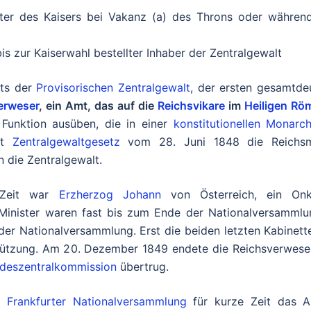
eter des Kaisers bei Vakanz (a) des Throns oder während
s zur Kaiserwahl bestellter Inhaber der Zentralgewalt
pts der
Provisorischen Zentralgewalt
, der ersten gesamtde
erweser
, ein Amt, das auf die
Reichsvikare
im
Heiligen Rö
 Funktion ausüben, die in einer
konstitutionellen Monarch
aut
Zentralgewaltgesetz
vom 28. Juni 1848 die Reichsmi
 die Zentralgewalt.
r Zeit war
Erzherzog Johann
von Österreich, ein Onk
 Minister waren fast bis zum Ende der Nationalversammlu
der Nationalversammlung. Erst die beiden letzten Kabinet
tützung. Am 20. Dezember 1849 endete die Reichsverweser
deszentralkommission
übertrug.
ie
Frankfurter Nationalversammlung
für kurze Zeit das 