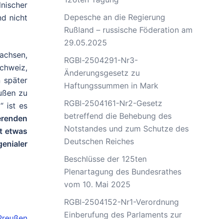
lnischer
Depesche an die Regierung
nd nicht
Rußland – russische Föderation am
29.05.2025
Sachsen,
RGBl-2504291-Nr3-
chweiz,
Änderungsgesetz zu
 später
Haftungssummen in Mark
ußen zu
RGBl-2504161-Nr2-Gesetz
 ist es
betreffend die Behebung des
erenden
Notstandes und zum Schutze des
t etwas
Deutschen Reiches
enialer
Beschlüsse der 125ten
Plenartagung des Bundesrathes
vom 10. Mai 2025
RGBl-2504152-Nr1-Verordnung
Einberufung des Parlaments zur
Preußen