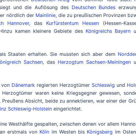
iegt und die Auflösung des
Deutschen Bundes
erzwung
ner nördlich der
Mainlinie
, die zu preußischen Provinzen bzw
ich Hannover
, das
Kurfürstentum Hessen
(Hessen-Kasse
 Hinzu kamen kleinere Gebiete des
Königreichs Bayern
u
 als Staaten erhalten. Sie mussten sich aber dem
Nordde
önigreich Sachsen
, das
Herzogtum Sachsen-Meiningen
u
r von
Dänemark
regierten Herzogtümer
Schleswig
und
Hol
n Herzogtümer waren keine Kriegsgegner gewesen, sond
Preußens Absicht, beide zu annektieren, war einer der Gr
inz Schleswig-Holstein
eingerichtet.
eine Westhälfte gespalten, zwischen denen vor allem Hann
man erstmals von
Köln
im Westen bis
Königsberg
im Osten 