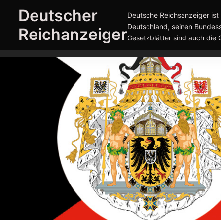
Zum
Deutscher
Deutsche Reichsanzeiger ist 
Inhalt
Deutschland, seinen Bundess
Reichanzeiger
springen
Gesetzblätter sind auch die 