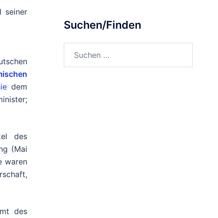
 seiner
Suchen/Finden
Suchen
nach:
utschen
mischen
ie
dem
nister;
el des
ng (Mai
te waren
schaft,
Amt des