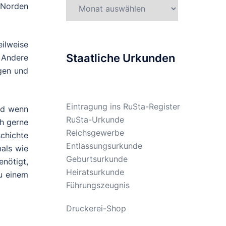
Gesetzesarchiv
 Norden
eilweise
Staatliche Urkunden
 Andere
gen und
Eintragung ins RuSta-Register
nd wenn
RuSta-Urkunde
ch gerne
Reichsgewerbe
chichte
Entlassungsurkunde
als wie
Geburtsurkunde
enötigt,
Heiratsurkunde
u einem
Führungszeugnis
Druckerei-Shop