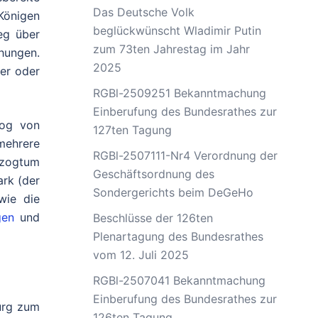
Das Deutsche Volk
Königen
beglückwünscht Wladimir Putin
eg über
zum 73ten Jahrestag im Jahr
hungen.
2025
er oder
RGBl-2509251 Bekanntmachung
Einberufung des Bundesrathes zur
zog von
127ten Tagung
mehrere
RGBl-2507111-Nr4 Verordnung der
rzogtum
Geschäftsordnung des
rk (der
Sondergerichts beim DeGeHo
wie die
gen
und
Beschlüsse der 126ten
Plenartagung des Bundesrathes
vom 12. Juli 2025
RGBl-2507041 Bekanntmachung
Einberufung des Bundesrathes zur
urg zum
126ten Tagung