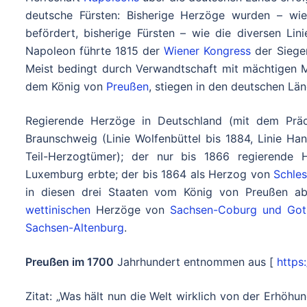
deutsche Fürsten: Bisherige Herzöge wurden – wi
befördert, bisherige Fürsten – wie die diversen Li
Napoleon führte 1815 der
Wiener Kongress
der Sieger
Meist bedingt durch Verwandtschaft mit mächtigen 
dem König von
Preußen
, stiegen in den deutschen Lä
Regierende Herzöge in Deutschland (mit dem Prä
Braunschweig (Linie Wolfenbüttel bis 1884, Linie H
Teil-Herzogtümer); der nur bis 1866 regierend
Luxemburg erbte; der bis 1864 als Herzog von
Schle
in diesen drei Staaten vom König von Preußen abg
wettinischen
Herzöge von
Sachsen-Coburg und Got
Sachsen-Altenburg
.
Preußen im 1700
Jahrhundert entnommen aus [
https
Zitat: „Was hält nun die Welt wirklich von der Erhö