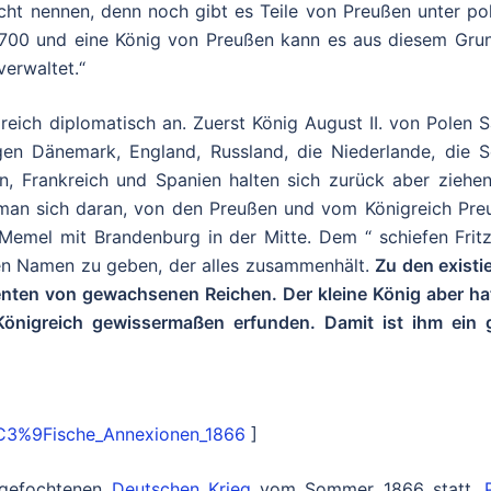
cht nennen, denn noch gibt es Teile von Preußen unter po
e 1700 und eine König von Preußen kann es aus diesem Gru
verwaltet.“
reich diplomatisch an. Zuerst König August II. von Polen 
gen Dänemark, England, Russland, die Niederlande, die S
n, Frankreich und Spanien halten sich zurück aber ziehen
t man sich daran, von den Preußen und vom Königreich Pre
emel mit Brandenburg in der Mitte. Dem “ schiefen Fritz“
nen Namen zu geben, der alles zusammenhält.
Zu den existi
genten von gewachsenen Reichen. Der kleine König aber ha
Königreich gewissermaßen erfunden. Damit ist ihm ein g
u%C3%9Fische_Annexionen_1866
]
gefochtenen
Deutschen Krieg
vom Sommer 1866 statt.