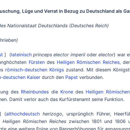
äuschung, Lüge und Verrat in Bezug zu Deutschland als Ga
es Nationalstaat Deutschlands (Deutsches Reich)
hrieben)
st
] (
lateinisch
princeps elector imperii
oder
elector
) war e
ranghöchsten
Fürsten
des
Heiligen Römischen Reiches
, de
es
römisch-deutschen Königs
zustand. Mit diesem Königsti
h-deutschen Kaiser
durch den
Papst
verbunden.
ldung des
Rheinbundes
die
Krone
des
Heiligen Römischen
hen. Damit verlor auch das Kurfürstenamt seine Funktion.
] (
althochdeutsch
herizogo
, ursprünglich Führer, Heerfü
s
Heiligen Römischen Reiches
zwischen 1801 und 1806 
gte eine weitere Folge von Rangerhöhungen für anpassungs