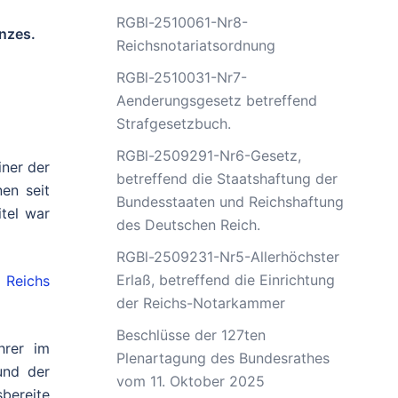
RGBl-2510061-Nr8-
nzes.
Reichsnotariatsordnung
RGBl-2510031-Nr7-
Aenderungsgesetz betreffend
Strafgesetzbuch.
RGBl-2509291-Nr6-Gesetz,
iner der
betreffend die Staatshaftung der
nen seit
Bundesstaaten und Reichshaftung
tel war
des Deutschen Reich.
RGBl-2509231-Nr5-Allerhöchster
Erlaß, betreffend die Einrichtung
 Reichs
der Reichs-Notarkammer
Beschlüsse der 127ten
hrer im
Plenartagung des Bundesrathes
und der
vom 11. Oktober 2025
bereite