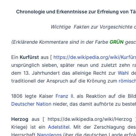
Chronologie und Erkenntnisse zur Erfreiung von T
Wichtige Fakten zur Vorgeschichte d
(Erklärende Kommentare sind in der Farbe
GRÜN
gesc
Ein
Kurfürst
aus [
https://de.wikipedia.org/wiki/Kurfür
ursprünglich sieben, später neun und zuletzt zehn 
dem 13. Jahrhundert das alleinige Recht zur
Wahl
d
traditionell der Anspruch auf die Krönung zum
römisc
1806 legte Kaiser
Franz II.
als Reaktion auf die Bi
Deutscher Nation
nieder, das damit aufhörte zu beste
Herzog
aus [ https://de.wikipedia.org/wiki/Herzog 
Kriege) ist ein
Adelstitel
. Mit der Zerschlagung de
Herrschaft
Napoleons
über die deutschen Lande erfol