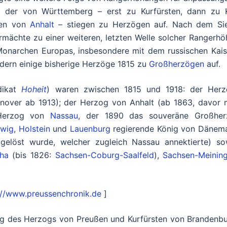
e der von Württemberg – erst zu Kurfürsten, dann zu 
nien von
Anhalt
– stiegen zu Herzögen auf. Nach dem Si
mächte zu einer weiteren, letzten Welle solcher Rangerhö
Monarchen Europas, insbesondere mit dem russischen Kais
ndern einige bisherige Herzöge 1815 zu
Großherzögen
auf.
dikat
Hoheit
) waren zwischen 1815 und 1918: der Her
annover ab 1913); der Herzog von Anhalt (ab 1863, davor 
e Herzog von
Nassau
, der 1890 das souveräne Großhe
swig
,
Holstein
und
Lauenburg
regierende König von Dänema
elöst wurde, welcher zugleich Nassau annektierte) so
ha
(bis 1826:
Sachsen-Coburg-Saalfeld
),
Sachsen-Meinin
://www.preussenchronik.de
]
hung des Herzogs von Preußen und Kurfürsten von Brandenb