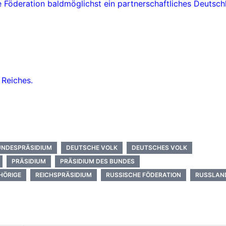
e Föderation baldmöglichst ein partnerschaftliches Deutsch
Reiches.
UNDESPRÄSIDIUM
DEUTSCHE VOLK
DEUTSCHES VOLK
PRÄSIDIUM
PRÄSIDIUM DES BUNDES
HÖRIGE
REICHSPRÄSIDIUM
RUSSISCHE FÖDERATION
RUSSLAND