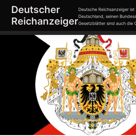
Zum
Deutscher
Deutsche Reichsanzeiger ist 
Inhalt
Deutschland, seinen Bundess
Reichanzeiger
springen
Gesetzblätter sind auch die 