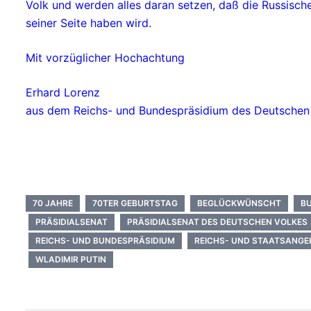
Volk und werden alles daran setzen, daß die Russisch
seiner Seite haben wird.
Mit vorzüglicher Hochachtung
Erhard Lorenz
aus dem Reichs- und Bundespräsidium des Deutschen 
70 JAHRE
70TER GEBURTSTAG
BEGLÜCKWÜNSCHT
B
PRÄSIDIALSENAT
PRÄSIDIALSENAT DES DEUTSCHEN VOLKES
REICHS- UND BUNDESPRÄSIDIUM
REICHS- UND STAATSANGE
WLADIMIR PUTIN