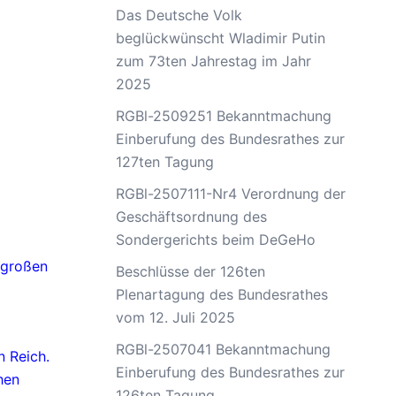
Das Deutsche Volk
beglückwünscht Wladimir Putin
zum 73ten Jahrestag im Jahr
2025
RGBl-2509251 Bekanntmachung
Einberufung des Bundesrathes zur
127ten Tagung
RGBl-2507111-Nr4 Verordnung der
Geschäftsordnung des
Sondergerichts beim DeGeHo
s großen
Beschlüsse der 126ten
Plenartagung des Bundesrathes
vom 12. Juli 2025
RGBl-2507041 Bekanntmachung
 Reich.
Einberufung des Bundesrathes zur
hen
126ten Tagung