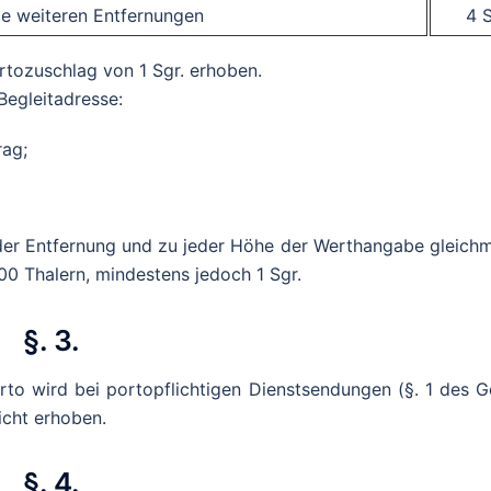
lle weiteren Entfernungen
4 S
rtozuschlag von 1 Sgr. erhoben.
Begleitadresse:
rag;
der Entfernung und zu jeder Höhe der Werthangabe gleich
100 Thalern, mindestens jedoch 1 Sgr.
§. 3.
to wird bei portopflichtigen Dienstsendungen (§. 1 des G
icht erhoben.
§. 4.