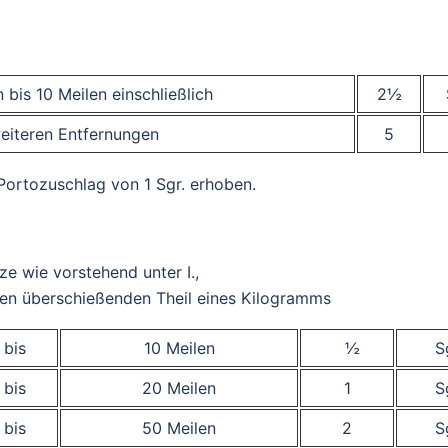
 bis 10 Meilen einschließlich
2½
weiteren Entfernungen
5
 Portozuschlag von 1 Sgr. erhoben.
ze wie vorstehend unter I.,
den überschießenden Theil eines Kilogramms
bis
10 Meilen
½
S
bis
20 Meilen
1
S
bis
50 Meilen
2
S