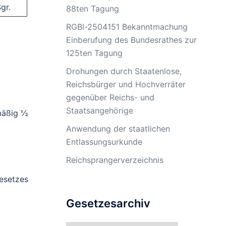
gr.
88ten Tagung
RGBl-2504151 Bekanntmachung
Einberufung des Bundesrathes zur
125ten Tagung
Drohungen durch Staatenlose,
Reichsbürger und Hochverräter
gegenüber Reichs- und
Staatsangehörige
mäßig ½
Anwendung der staatlichen
Entlassungsurkunde
Reichsprangerverzeichnis
esetzes
Gesetzesarchiv