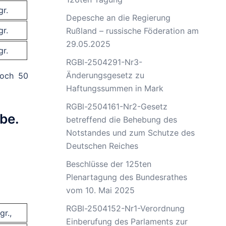
gr.
Depesche an die Regierung
gr.
Rußland – russische Föderation am
29.05.2025
gr.
RGBl-2504291-Nr3-
Änderungsgesetz zu
doch 50
Haftungssummen in Mark
RGBl-2504161-Nr2-Gesetz
be.
betreffend die Behebung des
Notstandes und zum Schutze des
Deutschen Reiches
Beschlüsse der 125ten
Plenartagung des Bundesrathes
vom 10. Mai 2025
RGBl-2504152-Nr1-Verordnung
gr.,
Einberufung des Parlaments zur