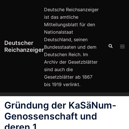
Zum
Deutsche Reichsanzeiger
Inhalt
ist das amtliche
springen
Mitteilungsblatt für den
Nationalstaat
Deutschland, seinen
Deutscher
Suche
Men
Bundesstaaten und dem
Reichanzeiger
ums
Deutschen Reich. Im
Archiv der Gesetzblätter
sind auch die
Gesetzblätter ab 1867
bis 1919 verlinkt.
Gründung der KaSäNum-
Genossenschaft und
deren 1.