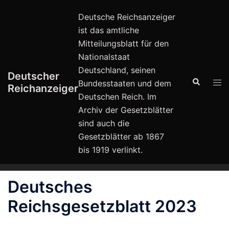
Zum
Deutsche Reichsanzeiger
Inhalt
ist das amtliche
springen
Mitteilungsblatt für den
Nationalstaat
Deutschland, seinen
Deutscher
Suche
Men
Bundesstaaten und dem
Reichanzeiger
ums
Deutschen Reich. Im
Archiv der Gesetzblätter
sind auch die
Gesetzblätter ab 1867
bis 1919 verlinkt.
Deutsches
Reichsgesetzblatt 2023