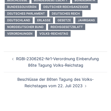
BESCHLÜSSE
BUNDESGESETZBLATT
BUNDESRATH
BUNDESSOUVERÄN
DEUTSCHER REICHSANZEIGER
DEUTSCHES PARLAMENT
DEUTSCHES REICH
DEUTSCHLAND
ERLASSE
GESETZE
JAHRGANG
NORDDEUTSCHER BUND
REICHSGESETZBLATT
VERORDNUNGEN
VOLKS-REICHSTAG
Beitragsnavigation
RGBl-2306262-Nr1-Verordnung Einberufung
86te Tagung Volks-Reichstag
Beschlüsse der 86ten Tagung des Volks-
Reichstages vom 22. Juli 2023