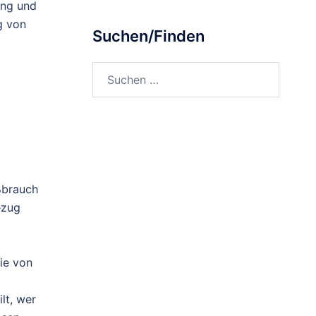
ung und
g von
Suchen/Finden
Suchen
nach:
ßbrauch
ezug
ie von
lt, wer