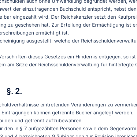
uchschulden auch ohne Umwandlung begründet werden, we
nwert der einzutragenden Buchschuld entspricht, nebst den
 bar eingezahlt wird. Der Reichskanzler setzt den Kaufprei
ung zu geschehen hat. Zur Erteilung der Ermächtigung ist e
erschreibungen ermächtigt ist.
cheinigung ausgestellt, welche der Reichsschuldenverwalt
orschriften dieses Gesetzes ein Hindernis entgegen, so is
dem am Sitze der Reichsschuldenverwaltung für hinterlegte 
§. 2.
chuldverhältnisse eintretenden Veränderungen zu vermerke
n Eintragungen können getrennte Bücher angelegt werden.
 bilden und getrennt aufzubewahren.
nur den in § 7 aufgezählten Personen sowie dem Gegenvorm
 3 und 4 bezeichneten Gläubiger den zur Revision ihrer Kas