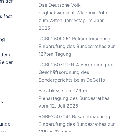
nn der
Das Deutsche Volk
beglückwünscht Wladimir Putin
s fest
zum 73ten Jahrestag im Jahr
r
2025
RGBl-2509251 Bekanntmachung
ung
Einberufung des Bundesrathes zur
127ten Tagung
t dem
Gelder
RGBl-2507111-Nr4 Verordnung der
Geschäftsordnung des
Sondergerichts beim DeGeHo
Beschlüsse der 126ten
Plenartagung des Bundesrathes
n.
vom 12. Juli 2025
RGBl-2507041 Bekanntmachung
unde,
Einberufung des Bundesrathes zur
sen
126ten Tagung