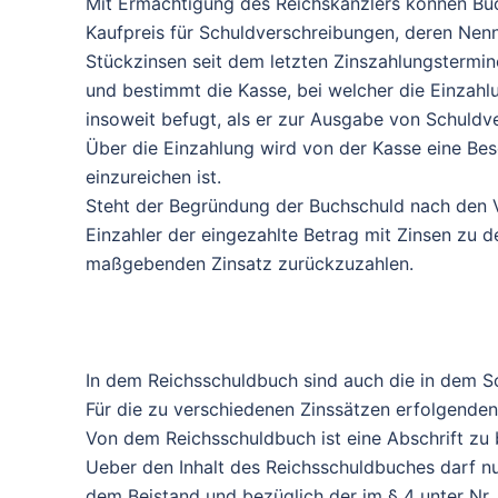
Mit Ermächtigung des Reichskanzlers können B
Kaufpreis für Schuldverschreibungen, deren Nen
Stückzinsen seit dem letzten Zinszahlungstermine
und bestimmt die Kasse, bei welcher die Einzahl
insoweit befugt, als er zur Ausgabe von Schuldv
Über die Einzahlung wird von der Kasse eine Bes
einzureichen ist.
Steht der Begründung der Buchschuld nach den V
Einzahler der eingezahlte Betrag mit Zinsen zu 
maßgebenden Zinsatz zurückzuzahlen.
In dem Reichsschuldbuch sind auch die in dem S
Für die zu verschiedenen Zinssätzen erfolgende
Von dem Reichsschuldbuch ist eine Abschrift zu
Ueber den Inhalt des Reichsschuldbuches darf 
dem Beistand und bezüglich der im § 4 unter Nr.