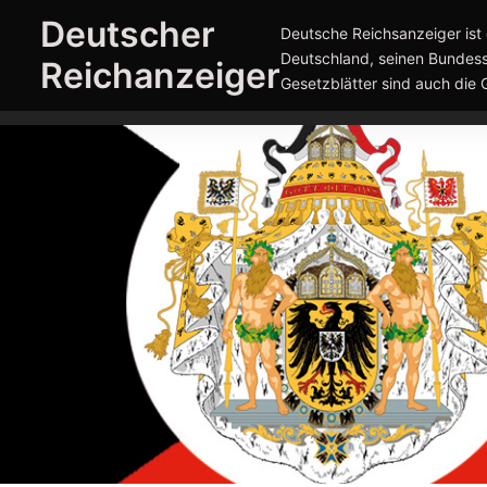
Zum
Deutscher
Deutsche Reichsanzeiger ist 
Inhalt
Deutschland, seinen Bundess
Reichanzeiger
springen
Gesetzblätter sind auch die 