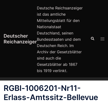
Zum
Deutsche Reichsanzeiger
Inhalt
ist das amtliche
springen
Mitteilungsblatt für den
Nationalstaat
Deutschland, seinen
Deutscher
Suche
Men
Bundesstaaten und dem
Reichanzeiger
ums
Deutschen Reich. Im
Archiv der Gesetzblätter
sind auch die
Gesetzblätter ab 1867
bis 1919 verlinkt.
RGBl-1006201-Nr11-
Erlass-Amtssitz-Bellevue