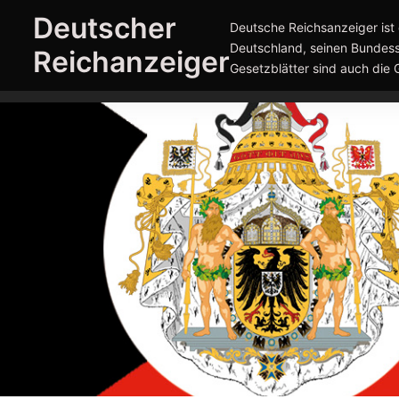
Zum
Deutscher
Deutsche Reichsanzeiger ist 
Inhalt
Deutschland, seinen Bundess
Reichanzeiger
springen
Gesetzblätter sind auch die 