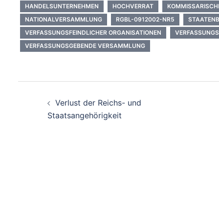
HANDELSUNTERNEHMEN
HOCHVERRAT
KOMMISSARISCHE
NATIONALVERSAMMLUNG
RGBL-0912002-NR5
STAATEN
VERFASSUNGSFEINDLICHER ORGANISATIONEN
VERFASSUNGS
VERFASSUNGSGEBENDE VERSAMMLUNG
Beitragsnavigation
Verlust der Reichs- und
Staatsangehörigkeit