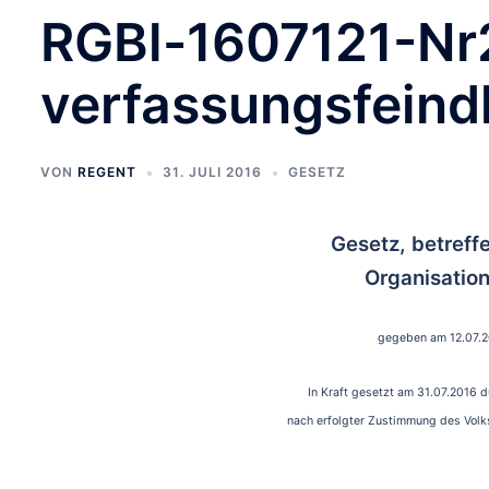
RGBl-1607121-Nr
verfassungsfeind
VON
REGENT
31. JULI 2016
GESETZ
Gesetz, betreff
Organisatio
gegeben am 12.07.2
In Kraft gesetzt am 31.07.2016 
nach erfolgter Zustimmung des Volk