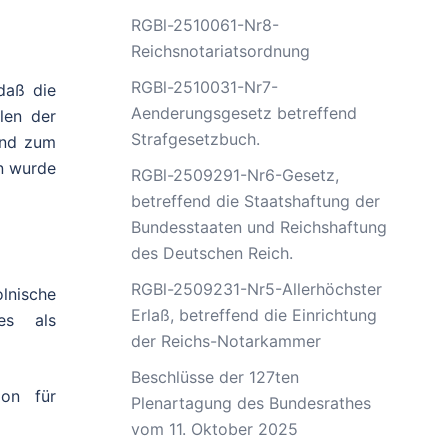
RGBl-2510061-Nr8-
Reichsnotariatsordnung
RGBl-2510031-Nr7-
daß die
Aenderungsgesetz betreffend
len der
Strafgesetzbuch.
und zum
en wurde
RGBl-2509291-Nr6-Gesetz,
betreffend die Staatshaftung der
Bundesstaaten und Reichshaftung
des Deutschen Reich.
RGBl-2509231-Nr5-Allerhöchster
lnische
Erlaß, betreffend die Einrichtung
es als
der Reichs-Notarkammer
Beschlüsse der 127ten
ion für
Plenartagung des Bundesrathes
vom 11. Oktober 2025