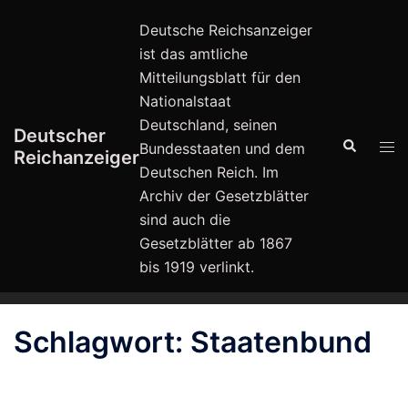
Zum
Deutsche Reichsanzeiger
Inhalt
ist das amtliche
springen
Mitteilungsblatt für den
Nationalstaat
Deutschland, seinen
Deutscher
Suche
Men
Bundesstaaten und dem
Reichanzeiger
ums
Deutschen Reich. Im
Archiv der Gesetzblätter
sind auch die
Gesetzblätter ab 1867
bis 1919 verlinkt.
Schlagwort:
Staatenbund