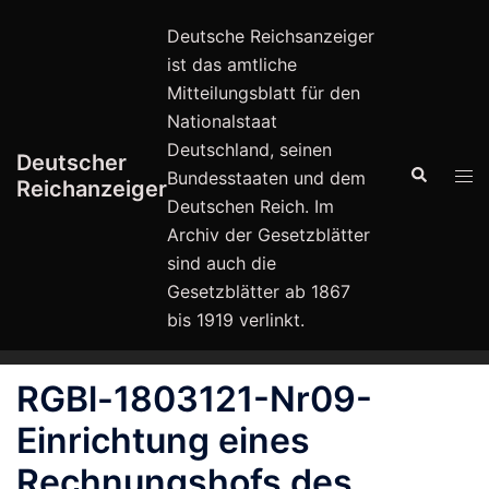
Zum
Deutsche Reichsanzeiger
Inhalt
ist das amtliche
springen
Mitteilungsblatt für den
Nationalstaat
Deutschland, seinen
Deutscher
Suche
Men
Bundesstaaten und dem
Reichanzeiger
ums
Deutschen Reich. Im
Archiv der Gesetzblätter
sind auch die
Gesetzblätter ab 1867
bis 1919 verlinkt.
RGBl-1803121-Nr09-
Einrichtung eines
Rechnungshofs des