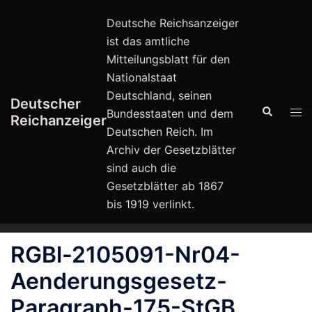
Zum
Deutsche Reichsanzeiger
Inhalt
ist das amtliche
springen
Mitteilungsblatt für den
Nationalstaat
Deutschland, seinen
Deutscher
Suche
Men
Bundesstaaten und dem
Reichanzeiger
ums
Deutschen Reich. Im
Archiv der Gesetzblätter
sind auch die
Gesetzblätter ab 1867
bis 1919 verlinkt.
RGBl-2105091-Nr04-
Aenderungsgesetz-
Paragraph-175-StGB