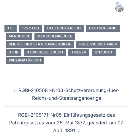
175
175 STGB
DEUTSCHES REICH
DEUTSCHLAND
MENSCHEN
MENSCHENRECHTE
REICHS- UND STAATSANGEHÖRIGE
RGBL-2105091-NR04
STGB
STRAFGESETZBUCH
THIEREN
UNZUCHT
WIDERNATÜRLICH
Beitragsnavigation
RGBl-2105081-Nr03-Schutzverordnung-fuer-
Reichs-und-Staatsangehoerige
RGBl-2105171-Nr05-Einführungsgesetz des
Patentgesetzes vom 25. Mai 1877, geändert am 07.
April 1891