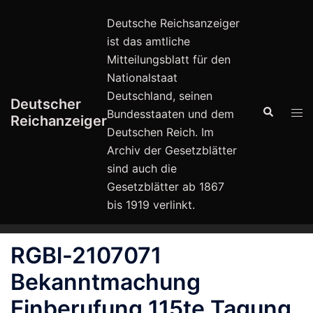
Zum
Deutsche Reichsanzeiger
Inhalt
ist das amtliche
springen
Mitteilungsblatt für den
Nationalstaat
Deutschland, seinen
Deutscher
Suche
Men
Bundesstaaten und dem
Reichanzeiger
ums
Deutschen Reich. Im
Archiv der Gesetzblätter
sind auch die
Gesetzblätter ab 1867
bis 1919 verlinkt.
RGBl-2107071
Bekanntmachung
Einberufung 115te Tagung