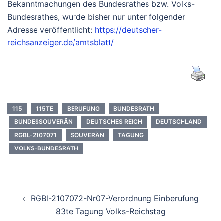
Bekanntmachungen des Bundesrathes bzw. Volks-
Bundesrathes, wurde bisher nur unter folgender
Adresse veröffentlicht:
https://deutscher-
reichsanzeiger.de/amtsblatt/
115
115TE
BERUFUNG
BUNDESRATH
BUNDESSOUVERÄN
DEUTSCHES REICH
DEUTSCHLAND
RGBL-2107071
SOUVERÄN
TAGUNG
VOLKS-BUNDESRATH
Beitragsnavigation
RGBl-2107072-Nr07-Verordnung Einberufung
83te Tagung Volks-Reichstag