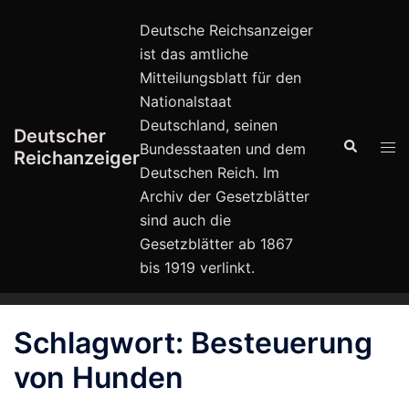
Zum
Deutsche Reichsanzeiger
Inhalt
ist das amtliche
springen
Mitteilungsblatt für den
Nationalstaat
Deutschland, seinen
Deutscher
Suche
Men
Bundesstaaten und dem
Reichanzeiger
ums
Deutschen Reich. Im
Archiv der Gesetzblätter
sind auch die
Gesetzblätter ab 1867
bis 1919 verlinkt.
Schlagwort:
Besteuerung
von Hunden