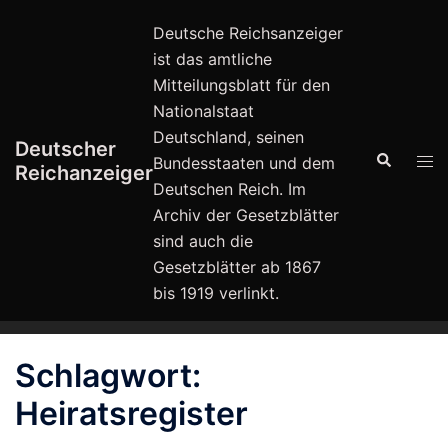
Zum
Deutsche Reichsanzeiger
Inhalt
ist das amtliche
springen
Mitteilungsblatt für den
Nationalstaat
Deutschland, seinen
Deutscher
Suche
Men
Bundesstaaten und dem
Reichanzeiger
ums
Deutschen Reich. Im
Archiv der Gesetzblätter
sind auch die
Gesetzblätter ab 1867
bis 1919 verlinkt.
Schlagwort:
Heiratsregister