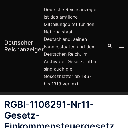
Zum
Deutsche Reichsanzeiger
Inhalt
ist das amtliche
springen
Mitteilungsblatt für den
Nationalstaat
Deutschland, seinen
Deutscher
Suche
Men
Bundesstaaten und dem
Reichanzeiger
ums
Deutschen Reich. Im
Archiv der Gesetzblätter
sind auch die
Gesetzblätter ab 1867
bis 1919 verlinkt.
RGBl-1106291-Nr11-
Gesetz-
Einkommensteuergesetz